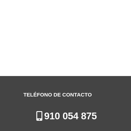
SERVICIO TÉCNICO MUNDOCLIMA
LEGANÉS
Especialistas en la Reparación de Aires Acondicionados en
Leganés
TELÉFONO DE CONTACTO
910 054 875