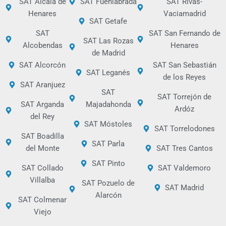
SAT Alcalá de
SAT Fuenlabrada
SAT Rivas-
Henares
Vaciamadrid
SAT Getafe
SAT
SAT San Fernando de
SAT Las Rozas
Alcobendas
Henares
de Madrid
SAT Alcorcón
SAT San Sebastián
SAT Leganés
de los Reyes
SAT Aranjuez
SAT
SAT Torrejón de
SAT Arganda
Majadahonda
Ardóz
del Rey
SAT Móstoles
SAT Torrelodones
SAT Boadilla
SAT Parla
del Monte
SAT Tres Cantos
SAT Pinto
SAT Collado
SAT Valdemoro
Villalba
SAT Pozuelo de
SAT Madrid
Alarcón
SAT Colmenar
Viejo