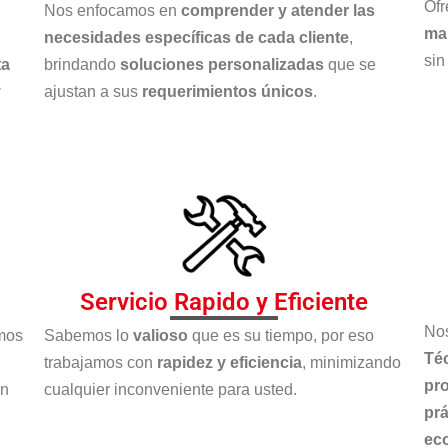
Of
Nos enfocamos en
comprender y atender las
ma
necesidades específicas de cada cliente
,
sin
ta
brindando
soluciones personalizadas
que se
y
ajustan a sus
requerimientos únicos
.
Servicio Rapido y Eficiente
No
mos
Sabemos lo
valioso
que es su tiempo, por eso
Té
trabajamos con
rapidez y eficiencia
, minimizando
pr
en
cualquier inconveniente para usted.
prá
ec