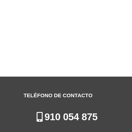
SERVICIO TÉCNICO CLIMATRONIC
LEGANÉS
Especialistas en la Reparación de Aires Acondicionados en
Leganés
TELÉFONO DE CONTACTO
910 054 875