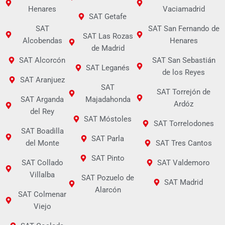
Henares
Vaciamadrid
SAT Getafe
SAT
SAT San Fernando de
SAT Las Rozas
Alcobendas
Henares
de Madrid
SAT Alcorcón
SAT San Sebastián
SAT Leganés
de los Reyes
SAT Aranjuez
SAT
SAT Torrejón de
SAT Arganda
Majadahonda
Ardóz
del Rey
SAT Móstoles
SAT Torrelodones
SAT Boadilla
SAT Parla
del Monte
SAT Tres Cantos
SAT Pinto
SAT Collado
SAT Valdemoro
Villalba
SAT Pozuelo de
SAT Madrid
Alarcón
SAT Colmenar
Viejo