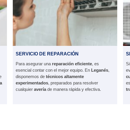
SERVICIO DE REPARACIÓN
S
Para asegurar una
reparación eficiente
, es
Si
esencial contar con el mejor equipo. En
Leganés
,
ev
e
disponemos de
técnicos altamente
cu
a
experimentados
, preparados para resolver
es
cualquier
avería
de manera rápida y efectiva.
t