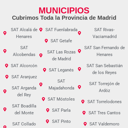
MUNICIPIOS
Cubrimos Toda la Provincia de Madrid
SAT Alcalá de
SAT Fuenlabrada
SAT Rivas-
Henares
Vaciamadrid
SAT Getafe
SAT
SAT San Fernando de
SAT Las Rozas
Alcobendas
Henares
de Madrid
SAT Alcorcón
SAT San Sebastián
SAT Leganés
de los Reyes
SAT Aranjuez
SAT
SAT Torrejón de
SAT Arganda
Majadahonda
Ardóz
del Rey
SAT Móstoles
SAT Torrelodones
SAT Boadilla
SAT Parla
del Monte
SAT Tres Cantos
SAT Pinto
SAT Collado
SAT Valdemoro