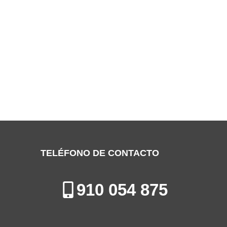
SERVICIO TÉCNICO BIASI LEGANÉS
Especialistas en la Reparación, Mantenimiento e Instalación de
Calderas en Leganés
TELÉFONO DE CONTACTO
910 054 875