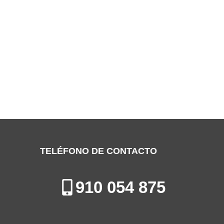
SERVICIO TÉCNICO HYUNDAI LEGANÉS
Especialistas en la Reparación, Mantenimiento e Instalación de
Electrodomésticos en Leganés
TELÉFONO DE CONTACTO
910 054 875